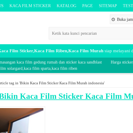
US
KACA FILM STICKER
KATALOG
PAGE
SITEMAP
TES
Buka jam 
aca Film Sticker,Kaca Film Riben,Kaca Film Murah
siap melayani
masangan kaca film gedung rumah dan sticker kaca sandblast
Harga sticker
lm solargard,kaca film sparta,kaca film riben
rticle tag in 'Bikin Kaca Film Sticker Kaca Film Murah indonesia'
Bikin Kaca Film Sticker Kaca Film M