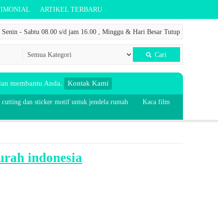
TIMONIAL
ARTIKEL TERBARU
Senin - Sabtu 08.00 s/d jam 16.00 , Minggu & Hari Besar Tutup
Cari
 dan membantu Anda.
Kontak Kami
 cutting dan sticker motif untuk jendela rumah
Kaca film
urah indonesia