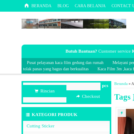
BERANDA
BLOG
CARA BELANJA
CONTACT 
Butuh Bantuan?
Customer service
K
Pusat pelayanan kaca film gedung dan rumah
Melayani pe
tolak panas yang bagus dan berkualitas
Kaca Film 3m ,kaca fi
Beranda
»
A
pcs
Rincian
Tags
Checkout
KATEGORI PRODUK
Cutting Sticker