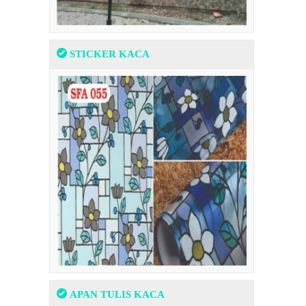
STICKER KACA
APAN TULIS KACA