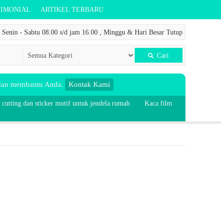
TIMONIAL
ARTIKEL TERBARU
Senin - Sabtu 08.00 s/d jam 16.00 , Minggu & Hari Besar Tutup
Cari
 dan membantu Anda.
Kontak Kami
 cutting dan sticker motif untuk jendela rumah
Kaca film