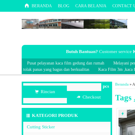
BERANDA
BLOG
CARA BELANJA
CONTACT 
Butuh Bantuan?
Customer service
K
Pusat pelayanan kaca film gedung dan rumah
Melayani pe
tolak panas yang bagus dan berkualitas
Kaca Film 3m ,kaca fi
Beranda
»
A
pcs
Rincian
Tags
Checkout
KATEGORI PRODUK
Cutting Sticker