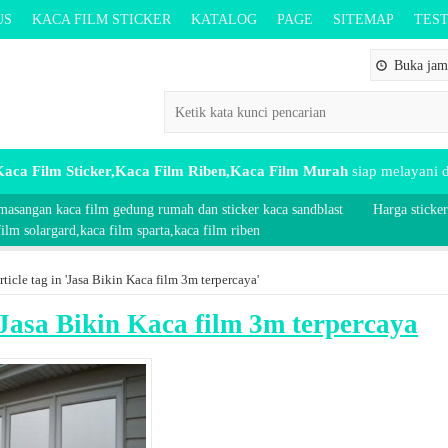
US
KACA FILM STICKER
KATALOG
PAGE
SITEMAP
TES
Buka jam 
aca Film Sticker,Kaca Film Riben,Kaca Film Murah
siap melayani
masangan kaca film gedung rumah dan sticker kaca sandblast
Harga sticker
lm solargard,kaca film sparta,kaca film riben
rticle tag in 'Jasa Bikin Kaca film 3m terpercaya'
Jasa Bikin Kaca film 3m terpercaya