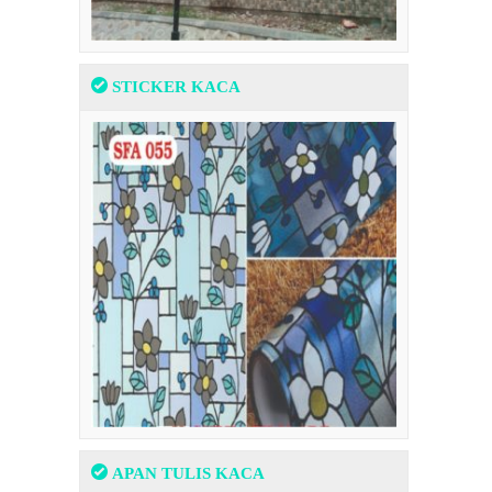
STICKER KACA
APAN TULIS KACA