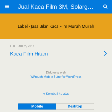
Jual Kaca Film 3M, Solargard, Cutting Sticker Sandblast
Label › Jasa Bikin Kaca Film Murah Murah
FEBRUARI 25, 2017
Kaca Film Hitam
Didukung oleh
WPtouch Mobile Suite for WordPress
Kembali ke atas
Mobile
Desktop