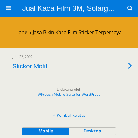
Jual Kaca Film 3M, Solargard, Cutting Sticker Sandblast
Label › Jasa Bikin Kaca Film Sticker Terpercaya
JULI 22, 2019
Sticker Motif
Didukung oleh
WPtouch Mobile Suite for WordPress
Kembali ke atas
Mobile
Desktop