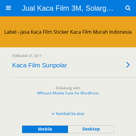
Jual Kaca Film 3M, Solargard, Cutting Sticker Sandblast
Label › Jasa Kaca Film Sticker Kaca Film Murah Indonesia
FEBRUARI 27, 2017
Kaca Film Sunpolar
Didukung oleh
WPtouch Mobile Suite for WordPress
Kembali ke atas
Mobile
Desktop