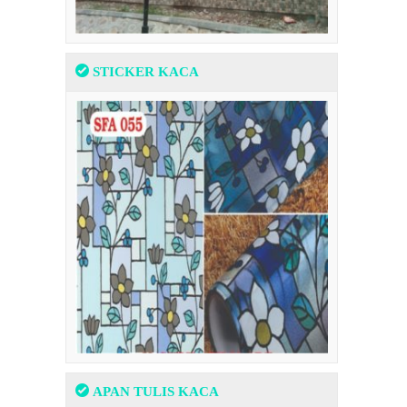
STICKER KACA
APAN TULIS KACA