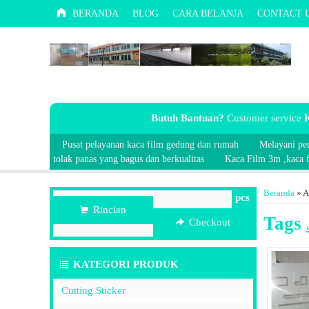
BERANDA
BLOG
CARA BELANJA
CONTACT 
Butuh Bantuan?
Customer service
K
Pusat pelayanan kaca film gedung dan rumah
Melayani pe
tolak panas yang bagus dan berkualitas
Kaca Film 3m ,kaca fi
Beranda
»
A
pcs
Rincian
Tags
Checkout
KATEGORI PRODUK
Cutting Sticker