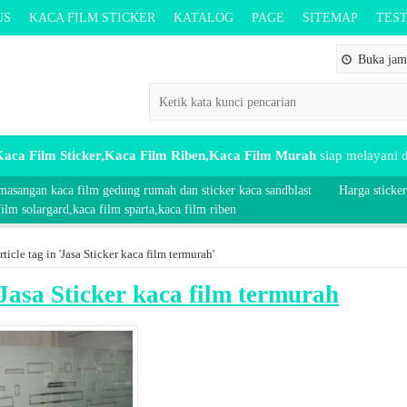
US
KACA FILM STICKER
KATALOG
PAGE
SITEMAP
TES
Buka jam 
aca Film Sticker,Kaca Film Riben,Kaca Film Murah
siap melayani
masangan kaca film gedung rumah dan sticker kaca sandblast
Harga sticker
lm solargard,kaca film sparta,kaca film riben
rticle tag in 'Jasa Sticker kaca film termurah'
Jasa Sticker kaca film termurah