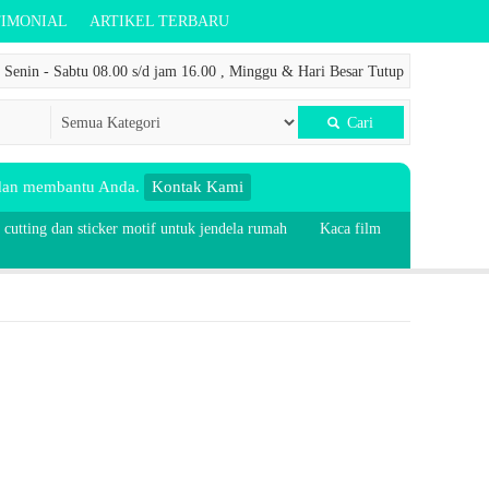
TIMONIAL
ARTIKEL TERBARU
Senin - Sabtu 08.00 s/d jam 16.00 , Minggu & Hari Besar Tutup
Cari
 dan membantu Anda.
Kontak Kami
 cutting dan sticker motif untuk jendela rumah
Kaca film