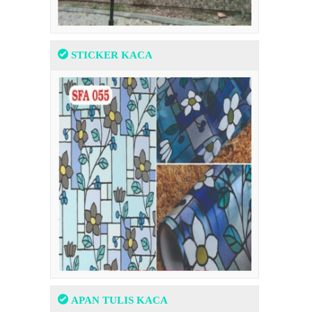
STICKER KACA
APAN TULIS KACA