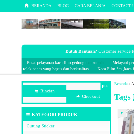
BERANDA
BLOG
CARA BELANJA
CONTACT 
Butuh Bantuan?
Customer service
K
Pusat pelayanan kaca film gedung dan rumah
Melayani pe
tolak panas yang bagus dan berkualitas
Kaca Film 3m ,kaca fi
Beranda
»
A
pcs
Rincian
Tags
Checkout
KATEGORI PRODUK
Cutting Sticker