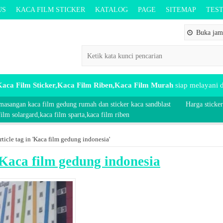
US
KACA FILM STICKER
KATALOG
PAGE
SITEMAP
TES
Buka jam 
aca Film Sticker,Kaca Film Riben,Kaca Film Murah
siap melayani
masangan kaca film gedung rumah dan sticker kaca sandblast
Harga sticker
lm solargard,kaca film sparta,kaca film riben
rticle tag in 'Kaca film gedung indonesia'
Kaca film gedung indonesia