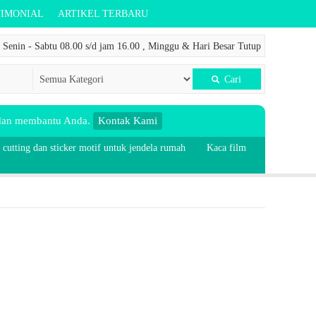
TIMONIAL
ARTIKEL TERBARU
Senin - Sabtu 08.00 s/d jam 16.00 , Minggu & Hari Besar Tutup
Cari
 dan membantu Anda.
Kontak Kami
 cutting dan sticker motif untuk jendela rumah
Kaca film