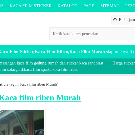
US
KACA FILM STICKER
KATALOG
PAGE
SITEMAP
TES
Buka jam 
aca Film Sticker,Kaca Film Riben,Kaca Film Murah
siap melayani
masangan kaca film gedung rumah dan sticker kaca sandblast
Harga sticker
lm solargard,kaca film sparta,kaca film riben
rticle tag in 'Kaca film riben Murah'
Kaca film riben Murah