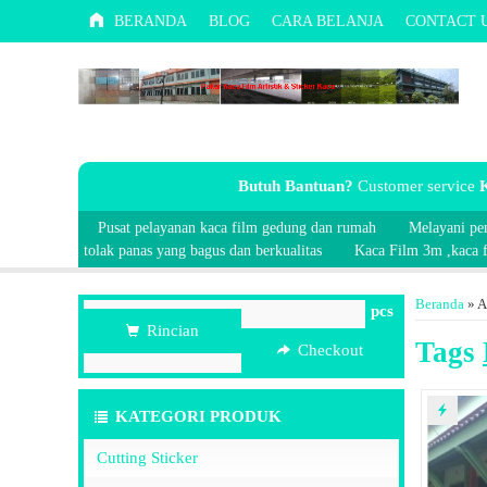
BERANDA
BLOG
CARA BELANJA
CONTACT 
Butuh Bantuan?
Customer service
K
Pusat pelayanan kaca film gedung dan rumah
Melayani pe
tolak panas yang bagus dan berkualitas
Kaca Film 3m ,kaca fi
Beranda
»
A
pcs
Rincian
Tags
Checkout
KATEGORI PRODUK
Cutting Sticker