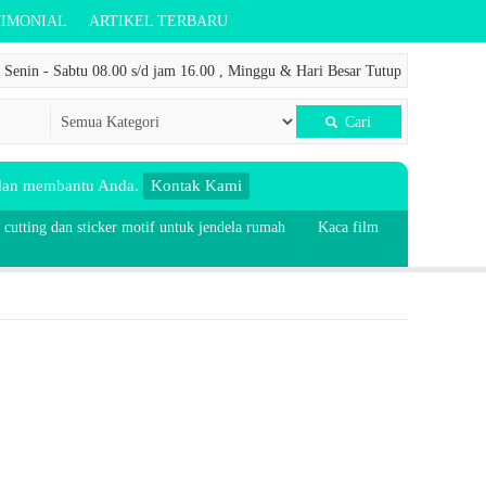
TIMONIAL
ARTIKEL TERBARU
Senin - Sabtu 08.00 s/d jam 16.00 , Minggu & Hari Besar Tutup
Cari
 dan membantu Anda.
Kontak Kami
 cutting dan sticker motif untuk jendela rumah
Kaca film