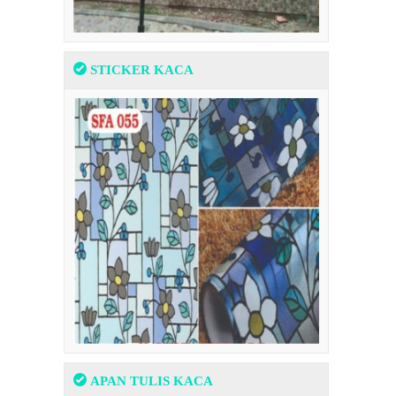
STICKER KACA
APAN TULIS KACA