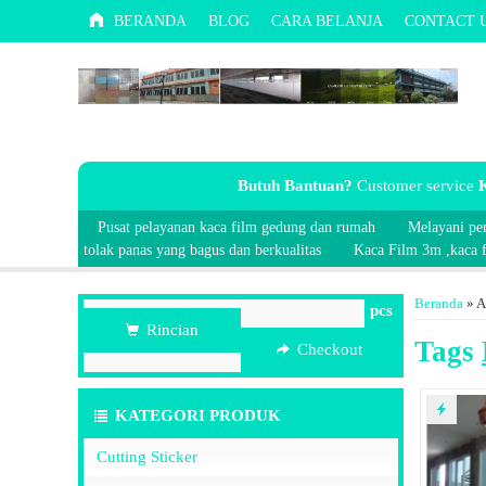
BERANDA
BLOG
CARA BELANJA
CONTACT 
Butuh Bantuan?
Customer service
K
Pusat pelayanan kaca film gedung dan rumah
Melayani pe
tolak panas yang bagus dan berkualitas
Kaca Film 3m ,kaca fi
Beranda
»
A
pcs
Rincian
Tags
Checkout
KATEGORI PRODUK
Cutting Sticker