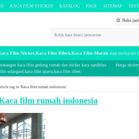
US
KACA FILM STICKER
KATALOG
PAGE
SITEMAP
TES
Buka jam 
aca Film Sticker,Kaca Film Riben,Kaca Film Murah
siap melayani
masangan kaca film gedung rumah dan sticker kaca sandblast
Harga sticker
lm solargard,kaca film sparta,kaca film riben
rticle tag in 'Kaca film rumah indonesia'
Kaca film rumah indonesia