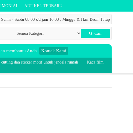
TIMONIAL
ARTIKEL TERBARU
Senin - Sabtu 08.00 s/d jam 16.00 , Minggu & Hari Besar Tutup
Cari
 dan membantu Anda.
Kontak Kami
 cutting dan sticker motif untuk jendela rumah
Kaca film