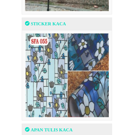
STICKER KACA
APAN TULIS KACA