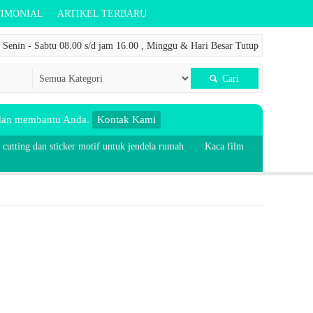
TIMONIAL
ARTIKEL TERBARU
Senin - Sabtu 08.00 s/d jam 16.00 , Minggu & Hari Besar Tutup
Cari
 dan membantu Anda.
Kontak Kami
 cutting dan sticker motif untuk jendela rumah
Kaca film