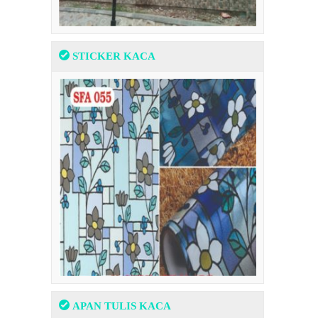
STICKER KACA
APAN TULIS KACA