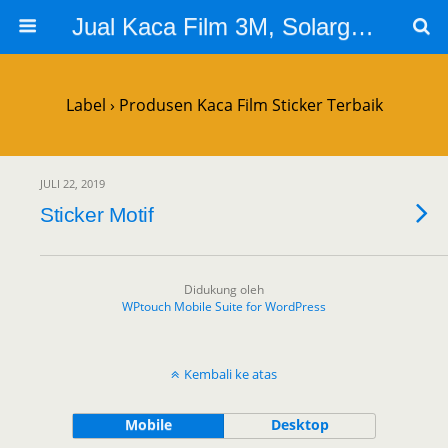
Jual Kaca Film 3M, Solargard, Cutting Sticker Sandblast
Label › Produsen Kaca Film Sticker Terbaik
JULI 22, 2019
Sticker Motif
Didukung oleh
WPtouch Mobile Suite for WordPress
Kembali ke atas
Mobile
Desktop