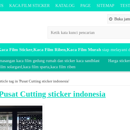
US
KACA FILM STICKER
KATALOG
PAGE
SITEMAP
TES
Buka jam 
aca Film Sticker,Kaca Film Riben,Kaca Film Murah
siap melayani
masangan kaca film gedung rumah dan sticker kaca sandblast
Harga sticker
lm solargard,kaca film sparta,kaca film riben
rticle tag in 'Pusat Cutting sticker indonesia'
Pusat Cutting sticker indonesia