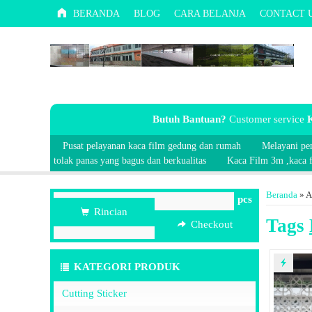
BERANDA
BLOG
CARA BELANJA
CONTACT 
Butuh Bantuan?
Customer service
K
Pusat pelayanan kaca film gedung dan rumah
Melayani pe
tolak panas yang bagus dan berkualitas
Kaca Film 3m ,kaca fi
Beranda
»
A
pcs
Rincian
Tags
Checkout
KATEGORI PRODUK
Cutting Sticker