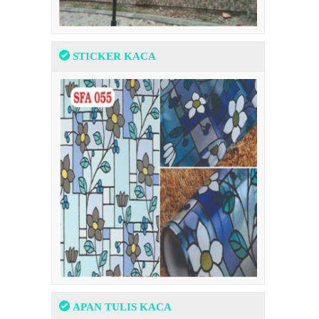
STICKER KACA
APAN TULIS KACA