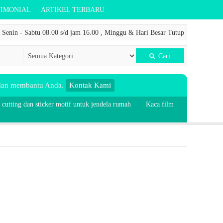
TIMONIAL
ARTIKEL TERBARU
Senin - Sabtu 08.00 s/d jam 16.00 , Minggu & Hari Besar Tutup
Cari
 dan membantu Anda.
Kontak Kami
 cutting dan sticker motif untuk jendela rumah
Kaca film