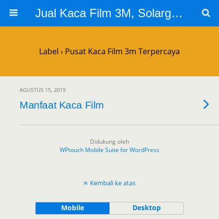
Jual Kaca Film 3M, Solargard, Cutting Sticker Sandblast
Label › Pusat Kaca Film 3m Terpercaya
AGUSTUS 15, 2019
Manfaat Kaca Film
Didukung oleh
WPtouch Mobile Suite for WordPress
Kembali ke atas
Mobile
Desktop