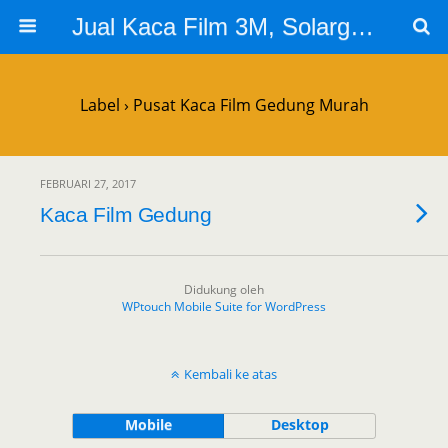
Jual Kaca Film 3M, Solargard, Cutting Sticker Sandblast
Label › Pusat Kaca Film Gedung Murah
FEBRUARI 27, 2017
Kaca Film Gedung
Didukung oleh
WPtouch Mobile Suite for WordPress
Kembali ke atas
Mobile
Desktop