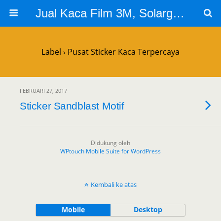
Jual Kaca Film 3M, Solargard, Cutting Sticker Sandblast
Label › Pusat Sticker Kaca Terpercaya
FEBRUARI 27, 2017
Sticker Sandblast Motif
Didukung oleh
WPtouch Mobile Suite for WordPress
Kembali ke atas
Mobile
Desktop